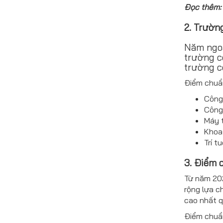
Đọc thêm
2. Trườn
Năm ngoá
trường c
trường c
Điểm chuẩn
Công 
Công 
Máy t
Khoa 
Trí t
3. Điểm 
Từ năm 202
rộng lựa c
cao nhất 
Điểm chuẩn