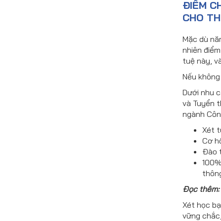
ĐIỂM C
CHO TH
Mặc dù năm
nhiên điểm
tuệ này, v
Nếu không 
Dưới nhu c
và Tuyển t
ngành Công
Xét t
Cơ hộ
Đào t
100% 
thông
Đọc thêm
Xét học bạ
vững chắc,