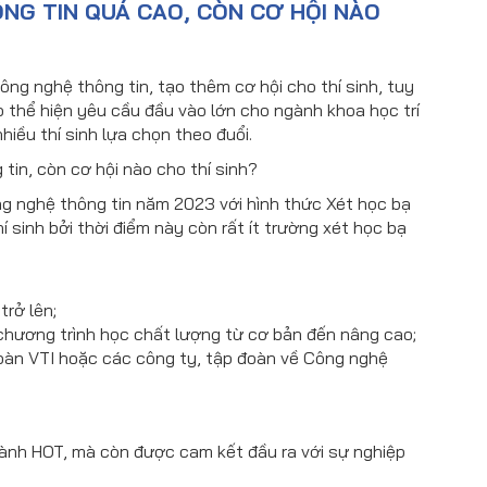
NG TIN QUÁ CAO, CÒN CƠ HỘI NÀO
g nghệ thông tin, tạo thêm cơ hội cho thí sinh, tuy
 thể hiện yêu cầu đầu vào lớn cho ngành khoa học trí
iều thí sinh lựa chọn theo đuổi.
n, còn cơ hội nào cho thí sinh?
ng nghệ thông tin năm 2023 với hình thức Xét học bạ
 sinh bởi thời điểm này còn rất ít trường xét học bạ
trở lên;
chương trình học chất lượng từ cơ bản đến nâng cao;
oàn VTI hoặc các công ty, tập đoàn về Công nghệ
ành HOT, mà còn được cam kết đầu ra với sự nghiệp