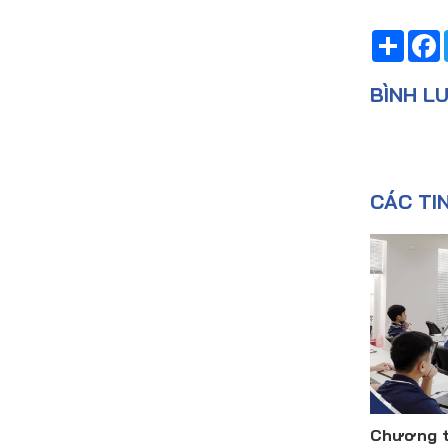
Share
BÌNH L
CÁC TI
Chương t