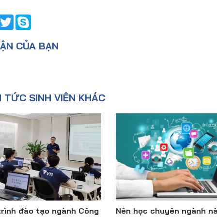
Facebook
Twitter
Skype
UẬN CỦA BẠN
N TỨC SINH VIÊN KHÁC
rình đào tạo ngành Công
Nên học chuyên ngành n