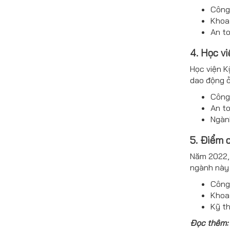
Công 
Khoa 
An to
4. Học v
Học viện K
dao động ở
Công
An to
Ngành
5. Điểm 
Năm 2022, 
ngành này 
Công 
Khoa 
Kỹ t
Đọc thêm