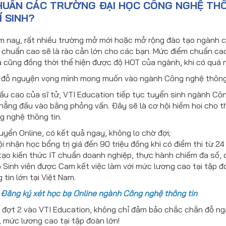
HUẨN CÁC TRƯỜNG ĐẠI HỌC CÔNG NGHỆ THÔ
Í SINH?
 nay, rất nhiều trường mở mới hoặc mở rộng đào tạo ngành côn
 chuẩn cao sẽ là rào cản lớn cho các bạn. Mức điểm chuẩn cao
à cũng đồng thời thể hiện được độ HOT của ngành, khi có quá nh
đỗ nguyện vọng mình mong muốn vào ngành Công nghệ thông ti
ầu cao của sĩ tử, VTI Education tiếp tục tuyển sinh ngành Cô
hẳng đầu vào bằng phỏng vấn. Đây sẽ là cơ hội hiếm hoi cho thí
 nghệ thông tin.
uyển Online, có kết quả ngay, không lo chờ đợi;
i nhận học bổng trị giá đến 90 triệu đồng khi có điểm thi từ 24 
ạo kiến thức IT chuẩn doanh nghiệp, thực hành chiếm đa số, 
Sinh viên được Cam kết việc làm với mức lương cao tại tập đ
 tin lớn tại Việt Nam.
:
Đăng ký xét học bạ Online ngành Công nghệ thông tin
 đợt 2 vào VTI Education, không chỉ đảm bảo chắc chắn đỗ ng
 mức lương cao tại tập đoàn lớn!