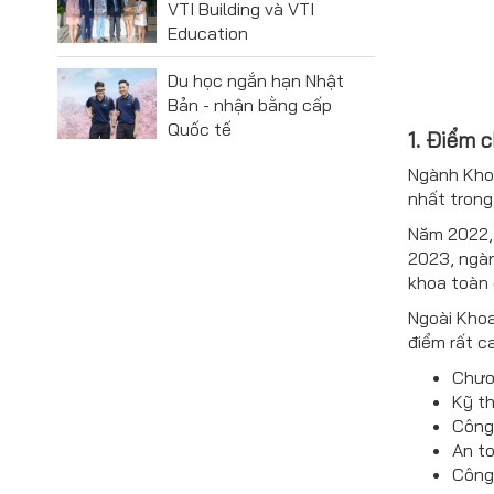
VTI Building và VTI
Education
Du học ngắn hạn Nhật
Bản - nhận bằng cấp
Quốc tế
1. Điểm 
Ngành Khoa
nhất trong
Năm 2022, 
2023, ngàn
khoa toàn 
Ngoài Khoa
điểm rất ca
Chươn
Kỹ th
Công 
An to
Công 