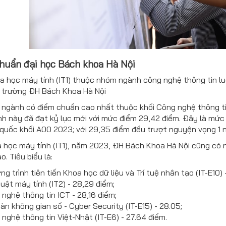
chuẩn đại học Bách khoa Hà Nội
 học máy tính (IT1) thuộc nhóm ngành công nghệ thông tin l
 trường ĐH Bách Khoa Hà Nội
ngành có điểm chuẩn cao nhất thuộc khối Công nghệ thông tin
h này đã đạt kỷ lục mới với mức điểm 29,42 điểm. Đây là mức đ
quốc khối A00 2023; với 29,35 điểm đều trượt nguyện vọng 1 n
 học máy tính (IT1), năm 2023, ĐH Bách Khoa Hà Nội cũng có 
o. Tiêu biểu là:
g trình tiên tiến Khoa học dữ liệu và Trí tuệ nhân tạo (IT-E10) 
uật máy tính (IT2) - 28,29 điểm;
nghệ thông tin ICT - 28,16 điểm;
àn không gian số - Cyber Security (IT-E15) - 28.05;
nghệ thông tin Việt-Nhật (IT-E6) - 27.64 điểm.