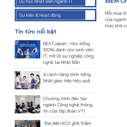
ĐIỂM C
Du học Nhật Bản ngành IT
Mỗi mùa th
Sự kiện & Hoạt động
của ngành 
mức khá ca
Tin tức nổi bật
NEXTJapan - Học bổng
100% dành cho sinh viên
IT, mở lối sự nghiệp công
nghệ tại Nhật Bản
4 cách nâng trình tiếng
Nhật giao tiếp hiệu quả
Chương trình đào tạo
ngành Công nghệ thông
tin của tập đoàn VTI
Đại diện KCG ghé thăm