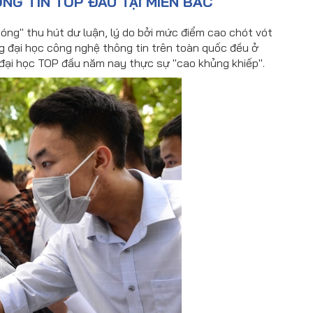
G TIN TOP ĐẦU TẠI MIỀN BẮC
óng" thu hút dư luận, lý do bởi mức điểm cao chót vót
 đại học công nghệ thông tin trên toàn quốc đều ở
đại học TOP đầu năm nay thực sự "cao khủng khiếp".