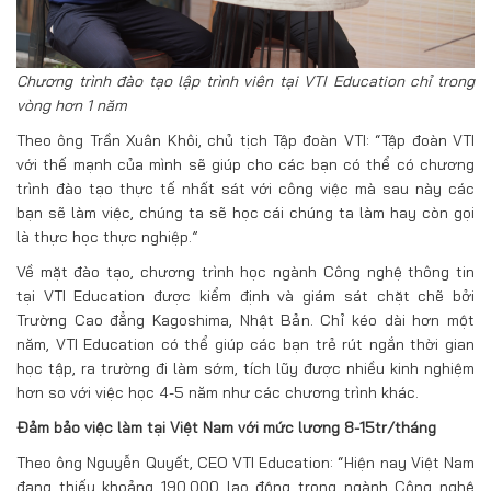
Chương trình đào tạo lập trình viên tại VTI Education chỉ trong
vòng hơn 1 năm
Theo ông Trần Xuân Khôi, chủ tịch Tập đoàn VTI: “Tập đoàn VTI
với thế mạnh của mình sẽ giúp cho các bạn có thể có chương
trình đào tạo thực tế nhất sát với công việc mà sau này các
bạn sẽ làm việc, chúng ta sẽ học cái chúng ta làm hay còn gọi
là thực học thực nghiệp.”
Về mặt đào tạo, chương trình học ngành Công nghệ thông tin
tại VTI Education được kiểm định và giám sát chặt chẽ bởi
Trường Cao đẳng Kagoshima, Nhật Bản. Chỉ kéo dài hơn một
năm, VTI Education có thể giúp các bạn trẻ rút ngắn thời gian
học tập, ra trường đi làm sớm, tích lũy được nhiều kinh nghiệm
hơn so với việc học 4-5 năm như các chương trình khác.
Đảm bảo việc làm tại Việt Nam với mức lương 8-15tr/tháng
Theo ông Nguyễn Quyết, CEO VTI Education: “Hiện nay Việt Nam
đang thiếu khoảng 190.000 lao động trong ngành Công nghệ