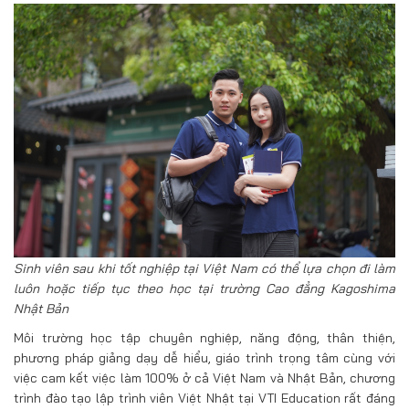
Sinh viên sau khi tốt nghiệp tại Việt Nam có thể lựa chọn đi làm
luôn hoặc tiếp tục theo học tại trường Cao đẳng Kagoshima
Nhật Bản
Môi trường học tập chuyên nghiệp, năng động, thân thiện,
phương pháp giảng dạy dễ hiểu, giáo trình trọng tâm cùng với
việc cam kết việc làm 100% ở cả Việt Nam và Nhật Bản, chương
trình đào tạo lập trình viên Việt Nhật tại VTI Education rất đáng