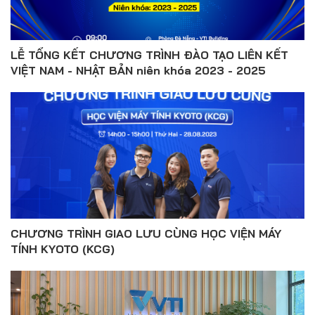
LỄ TỔNG KẾT CHƯƠNG TRÌNH ĐÀO TẠO LIÊN KẾT
VIỆT NAM - NHẬT BẢN niên khóa 2023 - 2025
CHƯƠNG TRÌNH GIAO LƯU CÙNG HỌC VIỆN MÁY
TÍNH KYOTO (KCG)