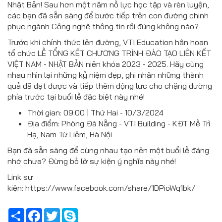
Nhật Bản! Sau hơn một năm nỗ lực học tập và rèn luyện,
các bạn đã sẵn sàng để bước tiếp trên con đường chinh
phục ngành Công nghệ thông tin rồi đúng không nào?
Trước khi chính thức lên đường, VTI Education hân hoan
tổ chức LỄ TỔNG KẾT CHƯƠNG TRÌNH ĐÀO TẠO LIÊN KẾT
VIỆT NAM - NHẬT BẢN niên khóa 2023 - 2025. Hãy cùng
nhau nhìn lại những kỷ niệm đẹp, ghi nhận những thành
quả đã đạt được và tiếp thêm động lực cho chặng đường
phía trước tại buổi lễ đặc biệt này nhé!
Thời gian: 09:00 | Thứ Hai - 10/3/2024
Địa điểm: Phòng Đà Nẵng - VTI Building - KĐT Mễ Trì
Hạ, Nam Từ Liêm, Hà Nội
Bạn đã sẵn sàng để cùng nhau tạo nên một buổi lễ đáng
nhớ chưa? Đừng bỏ lỡ sự kiện ý nghĩa này nhé!
Link sự
kiện: https://www.facebook.com/share/1DPioWq1bk/
Share
Facebook
Twitter
Skype