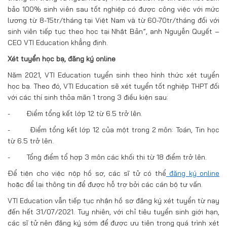
bảo 100% sinh viên sau tốt nghiệp có được công việc với mức
lương từ 8-15tr/tháng tại Việt Nam và từ 60-70tr/tháng đối với
sinh viên tiếp tục theo học tại Nhật Bản”, anh Nguyễn Quyết –
CEO VTI Education khẳng định.
Xét tuyển học bạ, đăng ký online
Năm 2021, VTI Education tuyển sinh theo hình thức xét tuyển
học bạ. Theo đó, VTI Education sẽ xét tuyển tốt nghiệp THPT đối
với các thí sinh thỏa mãn 1 trong 3 điều kiện sau:
- Điểm tổng kết lớp 12 từ 6.5 trở lên.
- Điểm tổng kết lớp 12 của một trong 2 môn: Toán, Tin học
từ 6.5 trở lên.
- Tổng điểm tổ hợp 3 môn các khối thi từ 18 điểm trở lên.
Để tiện cho việc nộp hồ sơ, các sĩ tử có thể
đăng ký online
hoặc để lại thông tin để được hỗ trợ bởi các cán bộ tư vấn.
VTI Education vẫn tiếp tục nhận hồ sơ đăng ký xét tuyển từ nay
đến hết 31/07/2021. Tuy nhiên, với chỉ tiêu tuyển sinh giới hạn,
các sĩ tử nên đăng ký sớm để được ưu tiên trong quá trình xét