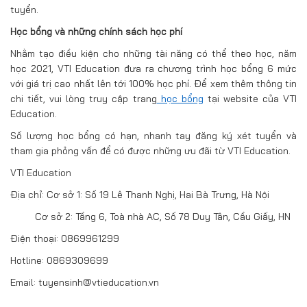
tuyển.
Học bổng và những chính sách học phí
Nhằm tạo điều kiện cho những tài năng có thể theo học, năm
học 2021, VTI Education đưa ra chương trình học bổng 6 mức
với giá trị cao nhất lên tới 100% học phí. Để xem thêm thông tin
chi tiết, vui lòng truy cập trang
học bổng
tại website của VTI
Education.
Số lượng học bổng có hạn, nhanh tay đăng ký xét tuyển và
tham gia phỏng vấn để có được những ưu đãi từ VTI Education.
VTI Education
Địa chỉ: Cơ sở 1: Số 19 Lê Thanh Nghị, Hai Bà Trưng, Hà Nội
Cơ sở 2: Tầng 6, Toà nhà AC, Số 78 Duy Tân, Cầu Giấy, HN
Điện thoại: 0869961299
Hotline: 0869309699
Email: tuyensinh@vtieducation.vn