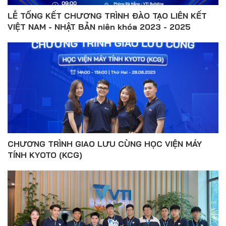
LỄ TỔNG KẾT CHƯƠNG TRÌNH ĐÀO TẠO LIÊN KẾT
VIỆT NAM - NHẬT BẢN niên khóa 2023 - 2025
CHƯƠNG TRÌNH GIAO LƯU CÙNG HỌC VIỆN MÁY
TÍNH KYOTO (KCG)