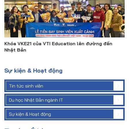
Khóa VKE21 của VTI Education lên đường đến
Nhật Bản
Sự kiện & Hoạt động
Tin tức sinh viên
Du học Nhật Bản ngành IT
Sự kiện & Hoạt động