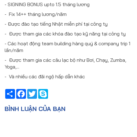
- SIGNING BONUS upto 1.5 tháng lương
- Fix 14++ tháng lương/năm
- Được đào tạo tiếng Nhật miễn phí tại công ty
- Được tham gia các khóa đào tạo kỹ năng tại công ty
- Các hoạt động team building hàng quý & company trip 1
lần/năm
- Được tham gia các câu lạc bộ như Bơi, Chạy, Zumba,
Yoga,...
- Và nhiều các đãi ngộ hấp dẫn khác
Share
Facebook
Twitter
Skype
BÌNH LUẬN CỦA BẠN