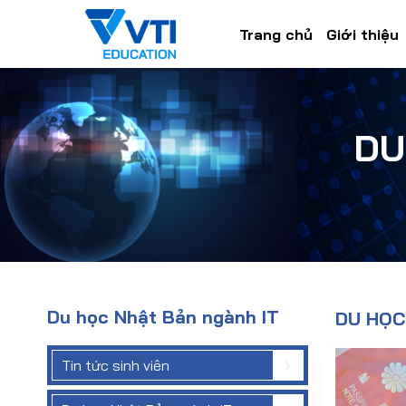
Trang chủ
Giới thiệu
DU
Du học Nhật Bản ngành IT
DU HỌC
Tin tức sinh viên