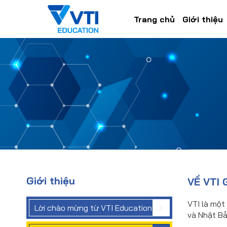
Trang chủ
Giới thiệu
Giới thiệu
VỀ VTI
VTI là một
Lời chào mừng từ VTI Education
và Nhật Bả