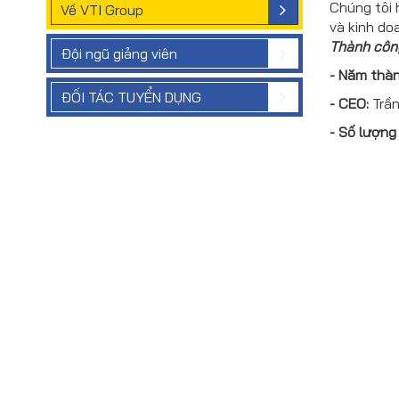
Chúng tôi 
Về VTI Group
và kinh do
Thành công
Đội ngũ giảng viên
- Năm thàn
ĐỐI TÁC TUYỂN DỤNG
- CEO:
Trần
- Số lượng