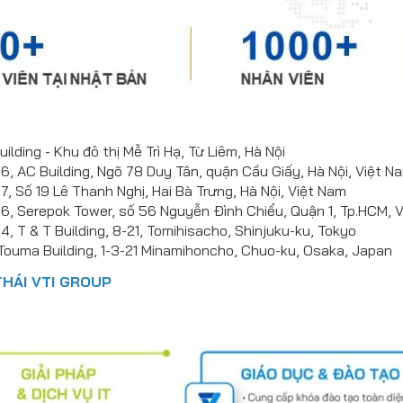
uilding - Khu đô thị Mễ Trì Hạ, Từ Liêm, Hà Nội
6, AC Building, Ngõ 78 Duy Tân, quận Cầu Giấy, Hà Nội, Việt N
7, Số 19 Lê Thanh Nghị, Hai Bà Trưng, Hà Nội, Việt Nam
6, Serepok Tower, số 56 Nguyễn Đình Chiểu, Quận 1, Tp.HCM, 
4, T & T Building, 8-21, Tomihisacho, Shinjuku-ku, Tokyo
ouma Building, 1-3-21 Minamihoncho, Chuo-ku, Osaka, Japan
THÁI VTI GROUP