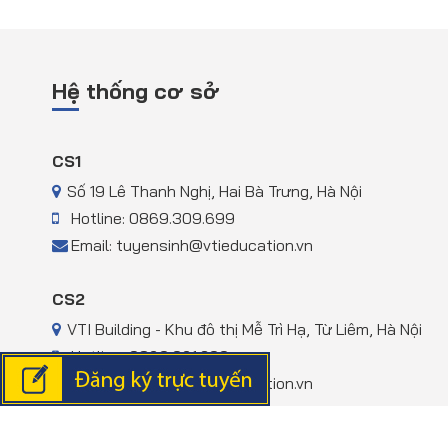
Hệ thống cơ sở
CS1
Số 19 Lê Thanh Nghị, Hai Bà Trưng, Hà Nội
Hotline: 0869.309.699
Email: tuyensinh@vtieducation.vn
CS2
VTI Building - Khu đô thị Mễ Trì Hạ, Từ Liêm, Hà Nội
Hotline: 0869.961.299
Email: tuyensinh@vtieducation.vn