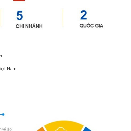
am
Việt Nam